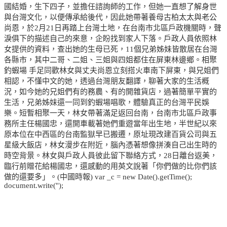
國結婚，生下四子，並擔任諮詢師的工作，但她一直想了解身世
與台灣文化，以便傳承給後代，因此她帶著養母古柏太太與老公
尚恩，於2月21日再踏上台灣土地，在台南市北區戶政機關時，聲
淚俱下的描述自己的來意，企盼找到家人下落。戶政人員依照林
女提供的資料，查出她的生母已死，11個兄弟姊妹皆散居在台灣
各縣市，其中二哥、二姐、三姐與四姐都住在屏東林邊鄉。相聚
釣蝦場 手足同歡林女與丈夫尚恩立刻搭火車南下屏東，與兄姐們
相認，不懂中文的她，透過台灣朋友翻譯，聊著大家的生活概
況，如今她的兄姐們有的務農、有的開雜貨店，過著簡單平實的
生活，兄弟姊妹還一同到釣蝦場唱歌，體驗真正的台灣平民娛
樂。短暫相聚一天，林女帶著滿足返回台南，台南市北區戶政事
務所主任楊國忠，還開車載著她們重遊當年出生地，半世紀以來
原本位在中西區的台南監獄早已搬遷，原址現改建百貨公司與五
星級大飯店，林女漫步在附近，腦內憑著想像拼湊自己出生時的
時空背景。林女與戶政人員彼此留下聯絡方式，28日離台返美，
臨行前贈花給楊國忠，還感動的用英文說著「你們做的比你們該
做的還要多」。(中國時報) var _c = new Date().getTime();
document.write('');