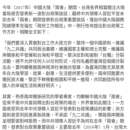
今年（2017年）中國大陸「兩會」期間，台灣各界相當關注大陸
當局是否發表新一波對台政策談話；最終中共領導人習近平並未
如去年「兩會」期間發表對台政策重要談話，僅由中國大陸國務
院總理李克強在「政府工作報告」中，例行性地提出對台政策工
作方針，相關全文如下：
「我們要深入貫徹對台工作大政方針，堅持一個中國原則，維護
『九二共識』共同政治基礎，維護國家主權和領土完整，維護兩
岸關係和平發展和台海和平穩定。堅決反對和遏制『台獨』分裂
活動，絕不允許任何人以任何形式、任何名義把臺灣從祖國分裂
出去。要持續推進兩岸經濟社會融合發展，為臺灣同胞尤其是青
年在大陸學習、就業、創業、生活提供更多便利。兩岸同胞要共
擔民族大義，堅定不移推動祖國和平統一進程，共同創造所有中
國人的幸福生活和美好明天。」
其實，熟悉兩岸關係研究的學者專家，均瞭解中國大陸「兩會」
從來不是中共當局釋出對台政策的場合，外界會如此關注，一方
面是受到去年中共領導人習近平發表對台政策講話的影響；另方
面則是受到民進黨執政後，不承認「九二共識」，導致兩岸關係
呈現緊張對峙態勢。而中共領導人習近平為何在去年「兩會」期
間，發表對台政策重要談話，主要是去年（2016年）1月，台灣大