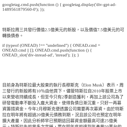
googletag.cmd.push(function () { googletag.display('div-gpt-ad-
1489561879560-0'); });
特斯拉周三共發行價值2.5億美元的新股，以及價值7.5億美元的可
轉換債券。
if (typeof (ONEAD) !== "undefined") { ONEAD.cmd =
ONEAD.cmd || []; ONEAD.cmd.push(function () {
ONEAD_slot('div-inread-ad', 'inread'); }); }
目前身為特斯拉最大股東的執行長穆斯克（Elon Musk）表示，周
三發行的新股將有10％由他買下。儘管特斯拉自2010年股票上市
以來營收持續成長，但至今只有2季創造獲利，再加上該公司為了
研發電動車不斷投入龐大資金，使得負債日漸沉重，只好一再募
資籌措資金。今年2月穆斯克便透露公司需要再次募資。由於特斯
拉在明年將有超過20億美元債務到期，況且該公司也預定在明年
擴大產量，因此分析師早已預期這回募資金額最高可達25億美
元。特斯拉先前曾多次宣稱，要在明年底前達到年產量50萬台的