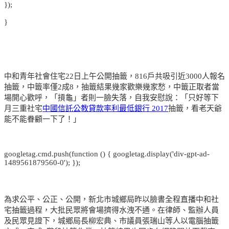
});
}
中和青年社會住宅22日上午公開抽籤，816戶共吸引近3000人報名
抽籤，中籤率僅2成8，抽籤結果幾家歡樂幾家愁，中籤正取者當
場開心歡呼，「摃龜」者則一臉失落，自我安慰說：「只好等下
月三重社宅
中國信託公教貸款率利最低銀行 2017
抽籤，看老天爺
能不能眷顧一下了！」
googletag.cmd.push(function () { googletag.display('div-gpt-ad-
1489561879560-0'); });
為求公平、公正、公開，新北市城鄉局昨以臉書全程直播中和社
宅抽籤過程，大批民眾將會場擠得水洩不通。在律師、監辦人員
及民眾見證下，城鄉局長柳宏典、市議員張瑞山等人以電腦抽籤