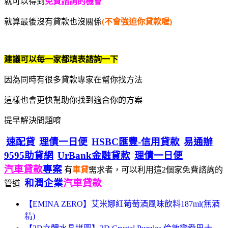
就可以得到
免費諮詢的機會
就算最後沒有貸款也沒關係
(不會強迫你貸款喔)
建議可以每一家都填表諮詢一下
因為同時有很多貸款專家在幫你找方法
這樣也會更快幫助你找到適合你的方案
提早解決問題唷
速配貸
理債一日便
HSBC匯豐-信用貸款
易通辦
9595助貸網
UrBank金融貸款
理債一日便
汽車貸款
專案
有
車貸
需求者，可以利用這2個家免費諮詢的
和潤企業
汽車貸款
管道
【EMINA ZERO】艾米娜紅葡萄酒風味飲料187ml(無酒
精)