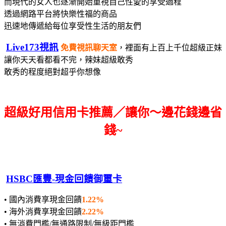
而現代的女人也逐漸開始重視自己性愛的享受過程
透過網路平台將快樂性福的商品
迅速地傳遞給每位享受性生活的朋友們
Live173視訊
免費視訊聊天室
，裡面有上百上千位超級正妹
讓你天天看都看不完，辣妹超級敢秀
敢秀的程度絕對超乎你想像
超級好用信用卡推薦／讓你～邊花錢邊省
錢~
HSBC匯豐-現金回饋御璽卡
• 國內消費享現金回饋
1.22%
• 海外消費享現金回饋
2.22%
• 無消費門檻/無通路限制/無級距門檻