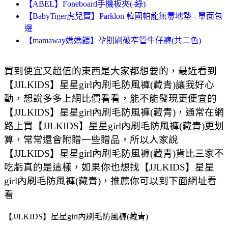
【ABEL】Foneboard手機板夾(-綠)
【BabyTiger虎兒寶】Parklon 韓國帕龍無毒地墊 - 單面包
邊
【mamaway媽媽餵】孕期刷破窄管牛仔褲(共二色)
買到便宜又超值的東西是大家都想要的，最近看到
【JJLKIDS】星星girl內刷毛防風褲(藏青)讓我好心
動，想說多多上網比價看看，能不能發現更便宜的
【JJLKIDS】星星girl內刷毛防風褲(藏青)，通常在網
路上買【JJLKIDS】星星girl內刷毛防風褲(藏青)更划
算，常常還會附贈一些贈品，所以人家說
【JJLKIDS】星星girl內刷毛防風褲(藏青)貨比三家不
吃虧真的是這樣，如果你也想找【JJLKIDS】星星
girl內刷毛防風褲(藏青)，推薦你可以到下面網址看
看
【JJLKIDS】星星girl內刷毛防風褲(藏青)