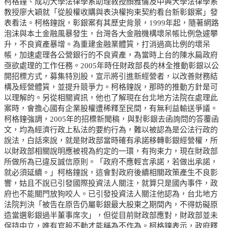
柯格鐘、成功大學法律學系助理教授顏雅倫及中興大學法律學系
教授廖大穎就「從股權收購與表決權拘束契約看台新彰銀案」發
表看法。柯格鐘說，彰銀案有其歷史背景，1999年起，隨著網路
泡沫與本土金融風暴發生，台灣各大金融機構壞呆帳比例急遽攀
升，不良資產暴增。為重建金融業體質，打消過高比例的壞呆
帳，加速處理各公營銀行的不良資產，為當時上台的陳水扁政府
亟欲處理的工作任務。2005年時任財政部長的林全推動彰銀以公
開招標方式，募集特別股，宣示將引進新經營者，以改善財務結
構及經營體質，並提升競爭力。柯格鐘說，那時的推動方針是可
以理解的。另從相關資訊，他也了解現在台北地方法院在處理此
案時，會擔心國有企業股權遭稀釋至民間，有無利益輸送爭議。
柯格鐘強調，2005年的招標新聞稿，與對彰銀去函詢問的答覆函
文，均為經濟行政上私法的要約行為，難以被認為是公法行政的
說法，白話來說，就是財政部當時確有承諾移轉彰銀經營權，所
以財政部相關說明應被視為約定的一環，有拘束力，現在財政部
所做所為已違反誠信原則。「政府不應輕言承諾，若做出承諾，
就必須延續。」柯格鐘說，這會對政府後續相關政策產生不良影
響，姑且不說已引發國際投資法人關注，就算只是國內事件，政
府也不能關門放狗咬人。已引發投資法人關注他認為，台北地方
法院判決「被告在原告仍屬彰銀最大股東之期間內，不得妨礙原
造當選彰銀過半董事席次」，但從目前財政部應對，財政部並未
保持中立，唯有官股不動才能稱為不作為。柯格鐘表示，政府釋