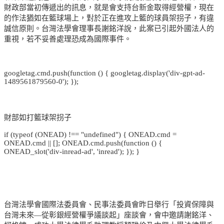
財政部當初傳遞出的訊息，就是會支持台新金取得經營權，現在
的作法猶如在籃球場上，對於正在進攻上籃的球員架拐子，有違
誠信原則。台灣法學會理事長謝銘洋說，此案已引起外國法人的
重視，若不妥善處理恐成為國際事件。
googletag.cmd.push(function () { googletag.display('div-gpt-ad-
1489561879560-0'); });
財部如打籃球架拐子
if (typeof (ONEAD) !== "undefined") { ONEAD.cmd =
ONEAD.cmd || []; ONEAD.cmd.push(function () {
ONEAD_slot('div-inread-ad', 'inread'); }); }
台灣法學會國際法委員會、民事法委員會昨日舉行「投資保障與
台灣未來—從彰銀經營權爭議談起」座談會，會中邀請謝銘洋、