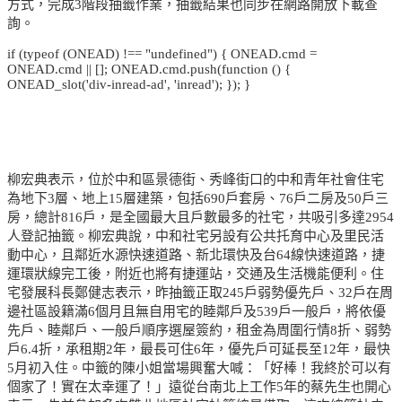
方式，完成3階段抽籤作業，抽籤結果也同步在網路開放下載查
詢。
if (typeof (ONEAD) !== "undefined") { ONEAD.cmd =
ONEAD.cmd || []; ONEAD.cmd.push(function () {
ONEAD_slot('div-inread-ad', 'inread'); }); }
柳宏典表示，位於中和區景德街、秀峰街口的中和青年社會住宅
為地下3層、地上15層建築，包括690戶套房、76戶二房及50戶三
房，總計816戶，是全國最大且戶數最多的社宅，共吸引多達2954
人登記抽籤。柳宏典說，中和社宅另設有公共托育中心及里民活
動中心，且鄰近水源快速道路、新北環快及台64線快速道路，捷
運環狀線完工後，附近也將有捷運站，交通及生活機能便利。住
宅發展科長鄭健志表示，昨抽籤正取245戶弱勢優先戶、32戶在周
邊社區設籍滿6個月且無自用宅的睦鄰戶及539戶一般戶，將依優
先戶、睦鄰戶、一般戶順序選屋簽約，租金為周圍行情8折、弱勢
戶6.4折，承租期2年，最長可住6年，優先戶可延長至12年，最快
5月初入住。中籤的陳小姐當場興奮大喊：「好棒！我終於可以有
個家了！實在太幸運了！」遠從台南北上工作5年的蔡先生也開心