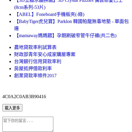
【3D立體水晶拼圖】3D Crystal Puzzles 倫敦戀愛巴士
(8cm系列-53片)
【ABEL】Foneboard手機板夾(-綠)
【BabyTiger虎兒寶】Parklon 韓國帕龍無毒地墊 - 單面包
邊
【mamaway媽媽餵】孕期刷破窄管牛仔褲(共二色)
農地貸款率利試算表
財政部青年安心成家購屋專案
台灣銀行信用貸款率利
房屋抵押借款利率
創業貸款率條件2017
4C0A2C0AB3B90416
載入更多