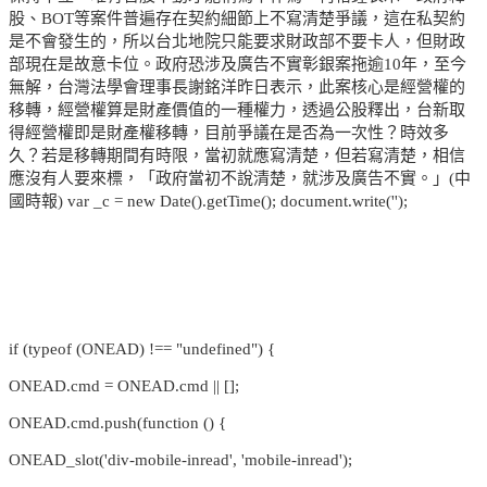
股、BOT等案件普遍存在契約細節上不寫清楚爭議，這在私契約
是不會發生的，所以台北地院只能要求財政部不要卡人，但財政
部現在是故意卡位。政府恐涉及廣告不實彰銀案拖逾10年，至今
無解，台灣法學會理事長謝銘洋昨日表示，此案核心是經營權的
移轉，經營權算是財產價值的一種權力，透過公股釋出，台新取
得經營權即是財產權移轉，目前爭議在是否為一次性？時效多
久？若是移轉期間有時限，當初就應寫清楚，但若寫清楚，相信
應沒有人要來標，「政府當初不說清楚，就涉及廣告不實。」(中
國時報) var _c = new Date().getTime(); document.write('');
if (typeof (ONEAD) !== "undefined") {
ONEAD.cmd = ONEAD.cmd || [];
ONEAD.cmd.push(function () {
ONEAD_slot('div-mobile-inread', 'mobile-inread');