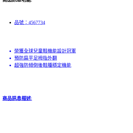
品號：4567734
榮獲全球兒童鞋機能設計冠軍
預防扁平足拇指外翻
超強防傾倒後鞋腫穩定機能
商品訊息描述
: