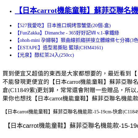
【日本carrot機能童鞋】蘇菲亞聯名機能款-
【527我愛吃】日本進口焗烤雪蟹堡(20個-盒)
【FunZakka】Dimanche - 365好好記Ⅶ v.1-拿鐵綠
【ohoh-mini 孕婦裝】狠曲線抓縐拼接立體線條七分褲(3色
【ESTAPE】造型易撕貼 籃球(CHM4161)
【光泉】醇紅茶24入(250cc)
買到便宜又超值的東西是大家都想要的，最近看到【日本ca
不能發現更便宜的【日本carrot機能童鞋】蘇菲亞聯名機能款
倉(C11849紫)更划算，常常還會附贈一些贈品，所以人
果你也想找【日本carrot機能童鞋】蘇菲亞聯名機能款-1
【日本carrot機能童鞋】蘇菲亞聯名機能款-15-19cm-快倉(C1184