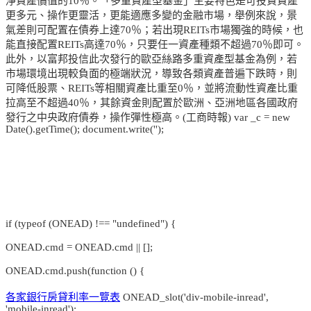
淨資產價值的10％。「多重資產型基金」主要特色是可投資資產
更多元、操作更靈活，更能適應多變的金融市場，舉例來說，景
氣差則可配置在債券上達70％；若出現REITs市場獨強的時候，也
能直接配置REITs高達70％，只要任一資產種類不超過70％即可。
此外，以富邦投信此次發行的歐亞絲路多重資產型基金為例，若
市場環境出現較負面的極端狀況，導致各類資產普遍下跌時，則
可降低股票、REITs等相關資產比重至0％，並將流動性資產比重
拉高至不超過40％，其餘資金則配置於歐洲、亞洲地區各國政府
發行之中央政府債券，操作彈性極高。(工商時報) var _c = new
Date().getTime(); document.write('');
if (typeof (ONEAD) !== "undefined") {
ONEAD.cmd = ONEAD.cmd || [];
ONEAD.cmd.push(function () {
各家銀行房貸利率一覽表
ONEAD_slot('div-mobile-inread',
'mobile-inread');