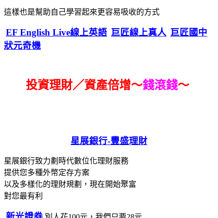
這樣也是幫助自己學習起來更容易吸收的方式
EF English Live線上英語
巨匠線上真人
巨匠國中
狀元奇機
投資理財／資產倍增～
錢滾錢
～
星展銀行-
豐盛理財
星展銀行致力劃時代數位化理財服務
提供您多種外幣定存方案
以及多樣化的理財規劃，現在開始聚富
對您最有利
新光證券
別人花100元，我們只要28元