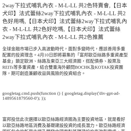
2way下拉式哺乳內衣 - M-L-LL 共2色特賣會,【日本
犬印】法式蕾絲2way下拉式哺乳內衣 - M-L-LL 共2
色好用嗎,【日本犬印】法式蕾絲2way下拉式哺乳內
衣 - M-L-LL 共2色好吃嗎,【日本犬印】法式蕾絲
2way下拉式哺乳內衣 - M-L-LL 共2色推薦
全球金融市場已步入高波動時代，面對多變時代，應該善用多重
配置的投資理念。4月10日即將募集的「富邦歐亞絲路多重資產型
基金」鎖定歐洲、絲路及東亞三大經濟圈，搭配債券、股票及
REITs等多重資產，結合雙重海外顧問BOCHK及KOTAK投資團
隊，期可創造兼顧收益與風險的投資組合。
googletag.cmd.push(function () { googletag.display('div-gpt-ad-
1489561879560-0'); });
富邦投信此次選擇以歐亞絲路經濟圈為主要投資地區，就是看好
以歐亞絲路地區消費及基礎建設投資的成長潛力。歐亞絲路經濟