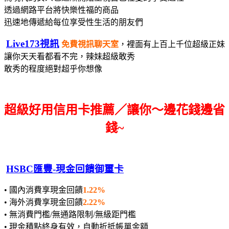
透過網路平台將快樂性福的商品
迅速地傳遞給每位享受性生活的朋友們
Live173視訊
免費視訊聊天室
，裡面有上百上千位超級正妹
讓你天天看都看不完，辣妹超級敢秀
敢秀的程度絕對超乎你想像
超級好用信用卡推薦／讓你～邊花錢邊省
錢~
HSBC匯豐-現金回饋御璽卡
• 國內消費享現金回饋
1.22%
• 海外消費享現金回饋
2.22%
• 無消費門檻/無通路限制/無級距門檻
• 現金積點終身有效，自動折抵帳單金額