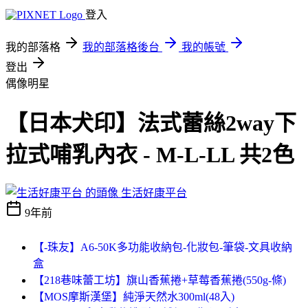
登入
我的部落格
我的部落格後台
我的帳號
登出
偶像明星
【日本犬印】法式蕾絲2way下
拉式哺乳內衣 - M-L-LL 共2色
生活好康平台
9年前
【-珠友】A6-50K多功能收納包-化妝包-筆袋-文具收納
盒
【218巷味蕾工坊】旗山香蕉捲+草莓香蕉捲(550g-條)
【MOS摩斯漢堡】純淨天然水300ml(48入)