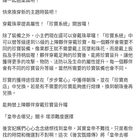
嬛一起過聖誕吧！
快來換穿新的主題時裝吧！
穿戴珠翠提高屬性！「珍寶系統」開放囉！
除了裝備之外，小主們現在還可以穿戴珠翠囉！「珍寶系統」中
可以替等級達到55級的上陣夥伴穿戴珍寶。每一個夥伴會需要不
同的珍寶裝備，像果郡王就不需要戴上耳墜和珠花，而是戴上扳
指及手持柄扇喔！夥伴穿戴足夠的珍寶後，能將珍寶晉升，讓他
獲得更多的攻擊、物防、法防以及生命的屬性提升。每一個夥伴
會有不同的珍寶晉升等級，當然所需要的珍寶裝備也會不同。
珍寶的獲得途徑是在「步步驚心」中獲得朝珠，並在「珍寶商
店」中兌換。若是有不需要的珍寶能夠進行熔煉，換到朝珠後再
兌換。
能夠替上陣夥伴穿戴珍寶晉升囉
「皇帝去哪兒」關卡 增添難度選擇
後宮妃嬪們心心念念總想找到皇帝，其實皇帝不難找，只是看你
找的時間和機運對不對啊！這次《後宮甄嬛傳》將「皇帝去哪