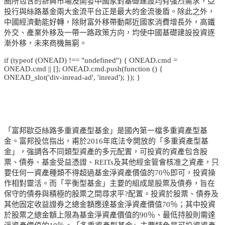
圈所包含的新興市場及開發中國家對基礎建設均有強烈需求，亞
投行與絲路基金兩大金流平台正是最大的金流後盾。除此之外，
中國經濟動能好轉，除財富外移帶動鄰近國家消費增長外，高鐵
外交、產業外移及一帶一路政策方向，均使中國基礎建設投資逐
漸外移，未來商機無窮。
if (typeof (ONEAD) !== "undefined") { ONEAD.cmd =
ONEAD.cmd || []; ONEAD.cmd.push(function () {
ONEAD_slot('div-inread-ad', 'inread'); }); }
「富邦歐亞絲路多重資產型基金」是國內第一檔多重資產型基
金。富邦投信指出，甫於2016年底法令開放的「多重資產型基
金」，強調各不同類型資產的多元配置，可投資的資產包含股
票、債券、基金受益憑證、REITs及其他經金管會核准之資產，只
要任何一資產種類不得超過基金淨資產價值的70％即可，投資操
作相對靈活。而「平衡型基金」主要的組成是股票及債券，旨在
保守的債券與積極的股票之間尋求平?配置。投資於股票、債券及
其他固定收益證券之總金額應達基金淨資產價值70％；其中投資
於股票之總金額上限為基金淨資產價值的90％、最低持股則需達