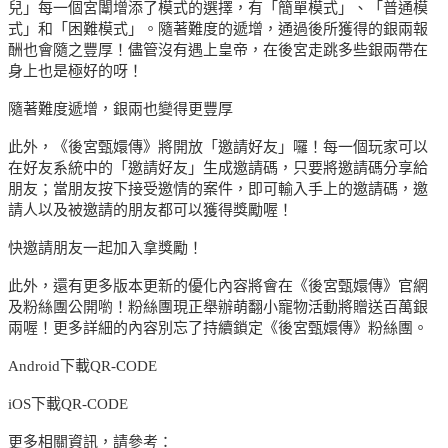
兒」每一個宮闈增添了模式的選擇，有「簡單模式」、「普通模
式」和「困難模式」。隨著難度的遞增，通過後所獲得的銀兩報
酬也會隨之豐厚！儘管沒有遇上皇帝，在後宮走跳多些銀兩帶在
身上也是極好的呀！
隨著難度遞增，銀兩也變得更豐厚
此外，《後宮甄嬛傳》將開放「邀請好友」囉！每一個玩家可以
在好友系統中的「邀請好友」生成邀請碼，只要將邀請碼分享給
朋友；當朋友按下接受邀情的案件，即可輸入手上的邀請碼，邀
請人以及被邀請的朋友都可以獲得獎勵喔！
快邀請朋友一起加入拿獎勵！
此外，還有更多版本更新的優化內容將會在《後宮甄嬛傳》官網
及粉絲團公開喲！粉絲團現正舉辦萌翻小寵物活動將贈送百萬銀
兩喔！更多詳細的內容別忘了持續鎖定《後宮甄嬛傳》粉絲團。
Android下載QR-CODE
iOS下載QR-CODE
更多相關資訊，請參考：