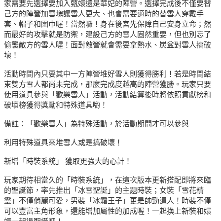
家需要先選擇要加入甄嬛還是華妃的陣營。選擇完成後不僅要替
己方的陣營加雪塊讓雪人更大、也會需要適時的替雪人穿戴手
套、帽子和圍巾喔！當然囉！身在後宮先保障自己安身立命；然
而最好的攻擊就是防禦，建設己方的雪人固然重要，但也別忘了
偷襲敵方的雪人喔！面對敵營就會需要拿熱水、炭盆對雪人搞破
壞！
活動時間內只要其中一方陣營堆好雪人則獲得勝利！若是時間結
束雙方雪人都尚未完成，那麼完成度越高的陣營獲勝。玩家只要
使用道具參與「歡樂雪人」活動，活動結算後時將依照貢獻榜和
破壞榜獲得獎勵和特殊道具喲！
備註：「歡樂雪人」為特殊活動，於活動期間才可以參與
利用特殊道具來堆雪人或是搞破壞！
新增「時裝系統」 獲取更強大的心計！
玩家期待相當久的「時裝系統」，在這次版本更新搭配即將來臨
的聖誕節，率先推出「冰雪聖誕」的主題時裝；女裝「雪花精
靈」不僅俏麗可愛，男裝「冰霜王子」更是帥勁逼人！時裝不僅
可以豐富主角形象，還能增加屬性的加成喔！一起換上新裝和嬛