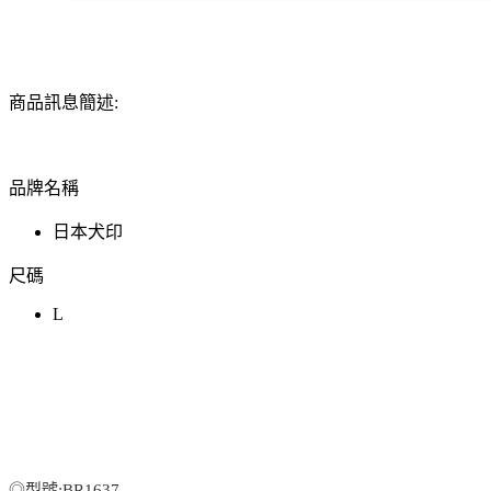
商品訊息簡述:
品牌名稱
日本犬印
尺碼
L
◎型號:BR1637