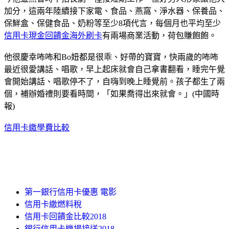
加分，這兩年陸續接下家電、食品、燕窩、淨水器、保養品、
保鮮盒、保健食品、奶粉等至少8項代言，每個月也平均至少
信用卡現金回饋金
海外刷卡
有兩場商業活動，荷包賺飽飽。
他很慶幸咘咘和Bo妞都是很乖、好帶的寶寶，快兩歲的咘咘
最近很愛講話、唱歌，早上起床就會自己拿書翻看，睡完午覺
會開始講話、唱歌停不了，自嗨到晚上睡覺前。孩子都生了兩
個，補辦婚禮則要看時間，「如果喬得出來就會。」(中國時
報)
信用卡繳學費比較
第一銀行信用卡優惠 電影
信用卡繳燃料稅
信用卡回饋金比較2018
銀行信用卡機場接送2018