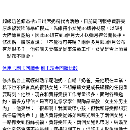
超級奶爸修杰楷5日出席奶粉代言活動，日前周刊報導賈靜雯
原想複製咘咘暴紅模式，先維持小女兒Bo妞神祕感，以吸引
大陸節目邀約，因此Bo妞直到3個月大才送彌月禮公開長相。
修杰楷一臉嚴肅說：「不覺得可笑嗎？兩個多月跟3個月公布
有差很多？」他強調夫妻都是從事演藝工作，女兒是否上節目
一點都不重要。
信用卡刷卡回饋金
刷卡現金回饋比較
修杰楷台上駕輕就熟示範泡奶，自嘲「奶爸」是他現在本業，
私下也不諱言真的很黏女兒，不想錯過女兒成長過程的任何重
要時刻。他說，現在和賈靜雯接工作考量很多，面對各種邀
約，需多方評估。是否可能像李李仁與陶晶瑩般「女主外男主
內」，他笑說：「很想啊！我喜歡帶小孩，但我和靜雯都想要
擔任這個角色！」他與賈靜雯從姊弟戀曝光到生了兩個女兒，
一路都受到粉絲祝福，賈靜雯旺夫、兩個女兒也帶財，結婚至
今他雖然暫時不拍長劇，僅接短期工作，但好男人形象讓他大